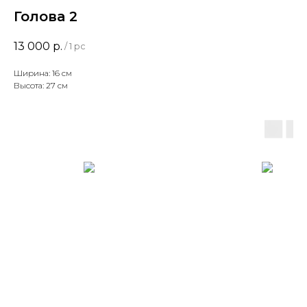
Голова 2
13 000
р.
/
1 pc
Ширина: 16 см
Высота: 27 см