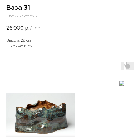
Ваза 31
Сложные формы
26 000
р.
/
1 pc
Высота: 28 см
Ширина: 15 см