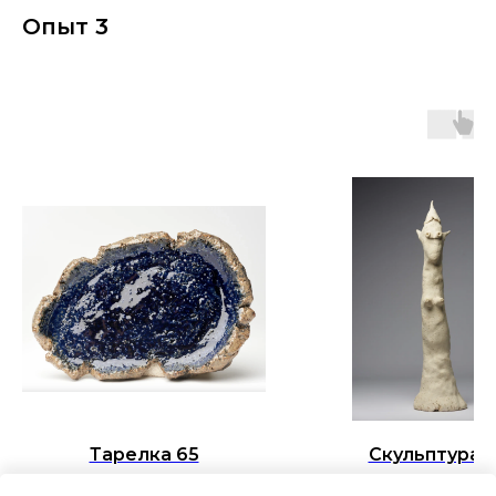
Опыт 3
Тарелка 65
Скульптура 7
3 000
р.
17 000
р.
/
1 pc